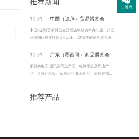
推荐新闻
二维码
10-31
中国（迪拜）贸易博览会
中国(迪拜)贸易博览会已经连续成功举办九届，并已
获得国际展览联盟UFI认证。2018年的迪拜展共吸引
来自上海、福建、浙江、河北、山东、江苏、安徽
等16个省市的1200 家企业参展，现场设立展位
10-31
广东（墨西哥）商品展览会
2400个，展出面积达55000平米。博览会是中国在
消费类电子:通讯及周边产品、电脑系统及周边产
迪拜举办规模最大、最专业的国际博览会，也是目
品、音响产品等。家居用品:餐厨用品、家居装饰、
前我国在迪拜举办的自主品牌博览会，是连接中阿
浴室用品、包裝用品等。玩具:益智玩具、电动玩
双边贸易的重要桥梁，展商和买家数量、展会面
具、儿童坐具、毛绒玩具等。文教用具:塑料文具、
积、服务质量每一年都有新的突破。一年一度的迪
推荐产品
文件夹、文件柜子、日历等。礼品赠品:奖章奖品、
拜展，已经成为了中国外贸人与中东海湾地区采购
纪念品、徽章定制、旅游纪念品等。母婴用品:各种
商最期待的一次盛会!
婴幼儿营养食品、各种孕前、孕期及产后营养食品
和保健品、孕妇服装、孕期清洁护理用品等。